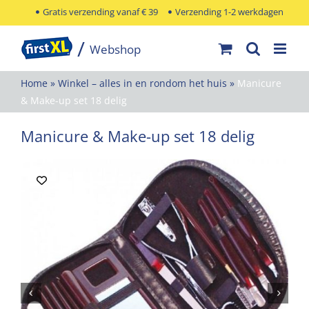
Ga
Gratis verzending vanaf € 39
Verzending 1-2 werkdagen
naar
inhoud
Home
»
Winkel – alles in en rondom het huis
»
Manicure
& Make-up set 18 delig
Manicure & Make-up set 18 delig