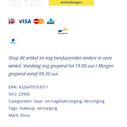
winkelwagen
Manicure
&
Make-
up
set
18
delig
Shop dit artikel en nog tienduizenden andere in onze
aantal
winkel. Vandaag nog geopend tot 19.00 uur / Morgen
geopend vanaf 09.30 uur.
EAN: 4326470163011
SKU:
23950
Categorieën:
Haar- en nagelverzorging
,
Verzorging
Tags:
makeup
,
verzorging
Merk:
Elina