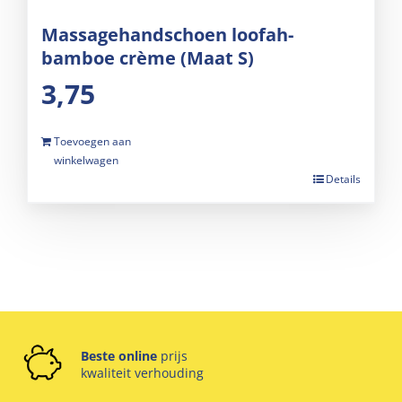
Massagehandschoen loofah-
bamboe crème (Maat S)
3,75
Toevoegen aan
winkelwagen
Details
Beste online
prijs
kwaliteit verhouding