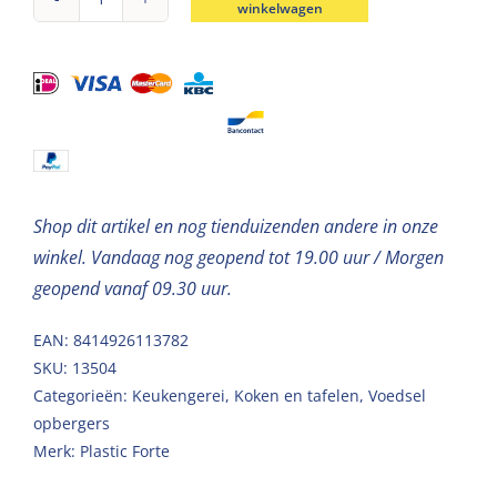
winkelwagen
Magnetron
pot
vierkant
1L
aantal
Shop dit artikel en nog tienduizenden andere in onze
winkel. Vandaag nog geopend tot 19.00 uur / Morgen
geopend vanaf 09.30 uur.
EAN: 8414926113782
SKU:
13504
Categorieën:
Keukengerei
,
Koken en tafelen
,
Voedsel
opbergers
Merk:
Plastic Forte