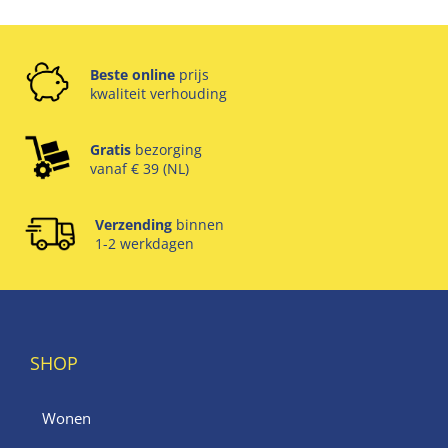
Beste online
prijs
kwaliteit verhouding
Gratis
bezorging
vanaf € 39 (NL)
Verzending
binnen
1-2 werkdagen
SHOP
Wonen