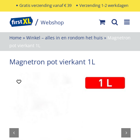
Ga
Gratis verzending vanaf € 39
Verzending 1-2 werkdagen
naar
inhoud
Home
»
Winkel – alles in en rondom het huis
»
Magnetron
pot vierkant 1L
Magnetron pot vierkant 1L