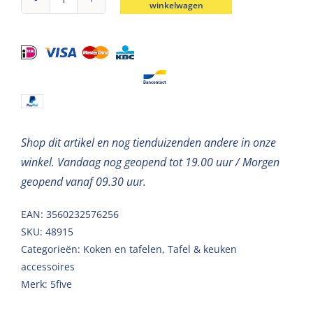
winkelwagen
Lange
metalen
broodmand
zwart
40*14cm
aantal
Shop dit artikel en nog tienduizenden andere in onze
winkel. Vandaag nog geopend tot 19.00 uur / Morgen
geopend vanaf 09.30 uur.
EAN: 3560232576256
SKU:
48915
Categorieën:
Koken en tafelen
,
Tafel & keuken
accessoires
Merk:
5five