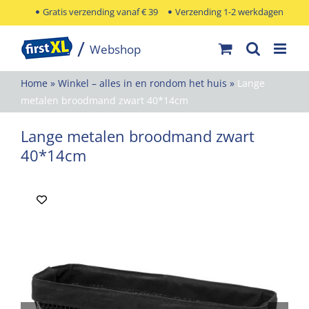
Ga
Gratis verzending vanaf € 39
Verzending 1-2 werkdagen
naar
inhoud
Home
»
Winkel – alles in en rondom het huis
»
Lange
metalen broodmand zwart 40*14cm
Lange metalen broodmand zwart
40*14cm