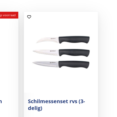
op voorraad
m
Schilmessenset rvs (3-
delig)