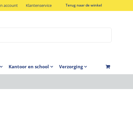
jn account
Klantenservice
Terug naar de winkel
Kantoor en school
Verzorging