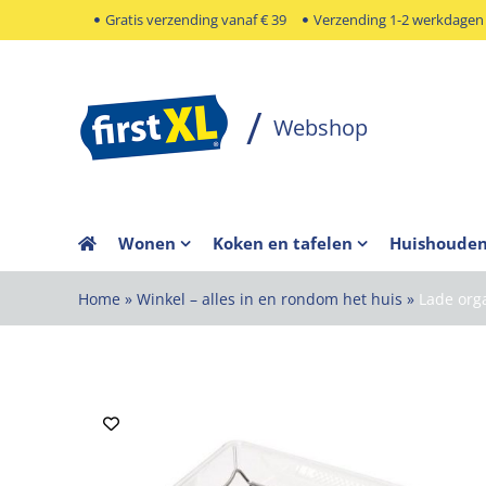
Ga
Gratis verzending vanaf € 39
Verzending 1-2 werkdagen
naar
inhoud
Wonen
Koken en tafelen
Huishoude
Home
»
Winkel – alles in en rondom het huis
»
Lade org