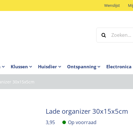
Wenslijst
Mi
Zoeken
naar:
n
Klussen
Huisdier
Ontspanning
Electronica
anizer 30x15x5cm
Lade organizer 30x15x5cm
3,95
Op voorraad