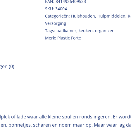
EAN: 8414926409533
SKU:
34004
Categorieën:
Huishouden
,
Hulpmiddelen
,
K
Verzorging
Tags:
badkamer
,
keuken
,
organizer
Merk:
Plastic Forte
gen (0)
lek of lade waar alle kleine spullen rondslingeren. Er word
ijen, bonnetjes, scharen en noem maar op. Maar waar lag da