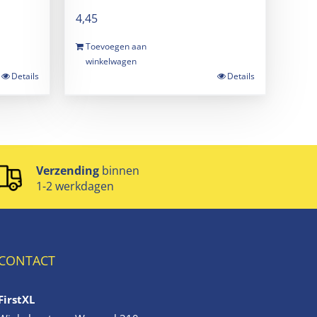
4,45
Toevoegen aan
winkelwagen
Details
Details
Verzending
binnen
1-2 werkdagen
CONTACT
FirstXL