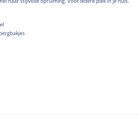
l naar stijlvolle opruiming. Voor iedere plek in je huis.
el
pbergbakjes