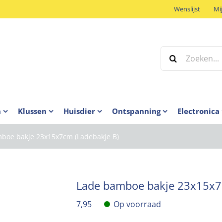
Wenslijst
Mi
Zoeken
naar:
n
Klussen
Huisdier
Ontspanning
Electronica
boe bakje 23x15x7cm (Ladebakje B)
Lade bamboe bakje 23x15x7
7,95
Op voorraad