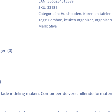
EAN: 3560234513389
SKU:
33181
Categorieën:
Huishouden
,
Koken en tafelen
Tags:
Bamboe
,
keuken organizer
,
organiser
Merk:
5five
gen (0)
)
 lade indeling maken. Combineer de verschillende formaten