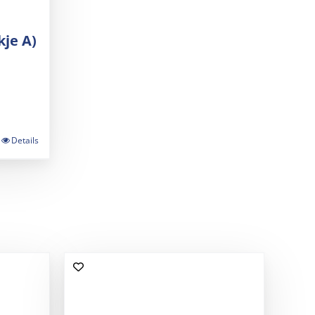
je A)
Details