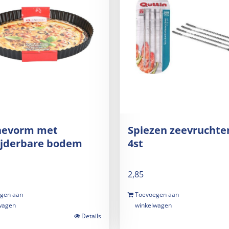
hevorm met
Spiezen zeevruchte
ijderbare bodem
4st
2,85
gen aan
Toevoegen aan
wagen
winkelwagen
Details