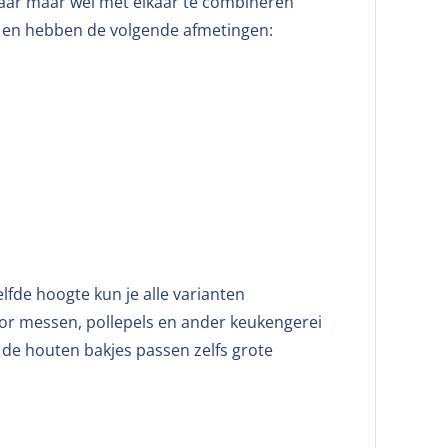
baar maar wel met elkaar te combineren
r en hebben de volgende afmetingen:
fde hoogte kun je alle varianten
or messen, pollepels en ander keukengerei
 de houten bakjes passen zelfs grote