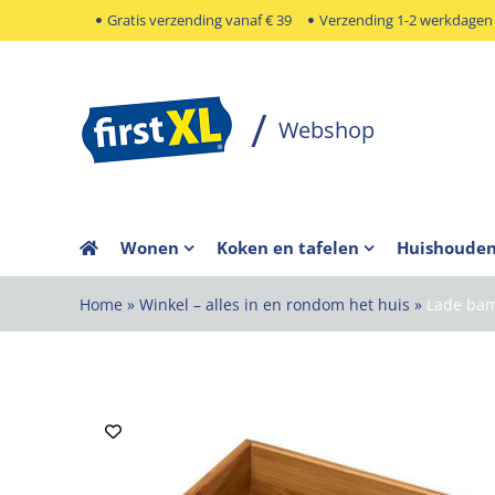
Ga
Gratis verzending vanaf € 39
Verzending 1-2 werkdagen
naar
inhoud
Wonen
Koken en tafelen
Huishoude
Home
»
Winkel – alles in en rondom het huis
»
Lade bam