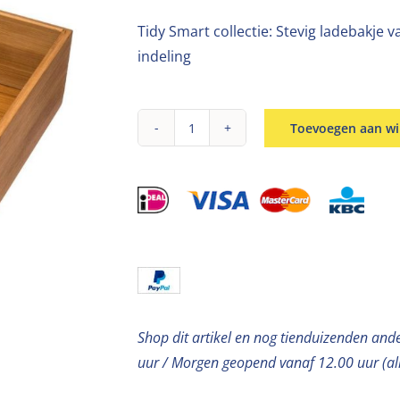
Tidy Smart collectie: Stevig ladebakje 
indeling
Toevoegen aan w
Lade
bamboe
bakje
23x15x7cm
(Ladebakje
B)
aantal
Shop dit artikel en nog tienduizenden and
uur / Morgen geopend vanaf 12.00 uur (a