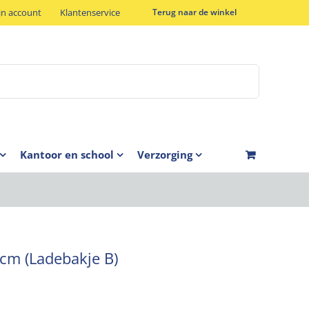
jn account
Klantenservice
Terug naar de winkel
Kantoor en school
Verzorging
cm (Ladebakje B)