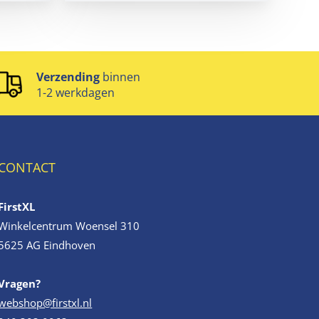
Verzending
binnen
1-2 werkdagen
CONTACT
FirstXL
Winkelcentrum Woensel 310
5625 AG Eindhoven
Vragen?
webshop@firstxl.nl