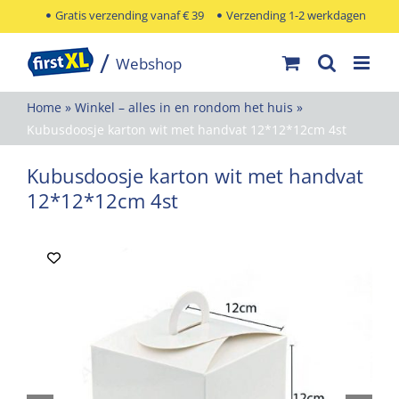
Ga
Gratis verzending vanaf € 39
Verzending 1-2 werkdagen
naar
inhoud
Home
»
Winkel – alles in en rondom het huis
»
Kubusdoosje karton wit met handvat 12*12*12cm 4st
Kubusdoosje karton wit met handvat
12*12*12cm 4st