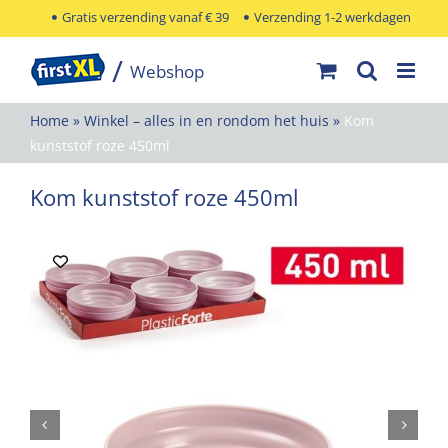
Ga
Gratis verzending vanaf € 39
Verzending 1-2 werkdagen
naar
inhoud
Home
»
Winkel – alles in en rondom het huis
»
Kom
kunststof roze 450ml
Kom kunststof roze 450ml