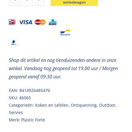
winkelwagen
Kom
kunststof
roze
450ml
aantal
Shop dit artikel en nog tienduizenden andere in onze
winkel. Vandaag nog geopend tot 19.00 uur / Morgen
geopend vanaf 09.30 uur.
EAN: 8414926485476
SKU:
46065
Categorieën:
Koken en tafelen
,
Ontspanning
,
Outdoor
,
Servies
Merk:
Plastic Forte