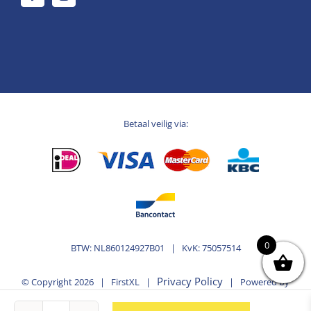
Betaal veilig via:
0
BTW: NL860124927B01 | KvK: 75057514
Privacy Policy
© Copyright
2026 | FirstXL |
| Powered by
MplusKASSA Woocommerce
WooCommerce
&