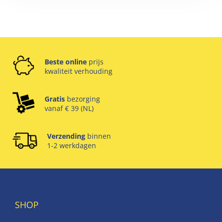
Beste online
prijs
kwaliteit verhouding
Gratis
bezorging
vanaf € 39 (NL)
Verzending
binnen
1-2 werkdagen
SHOP