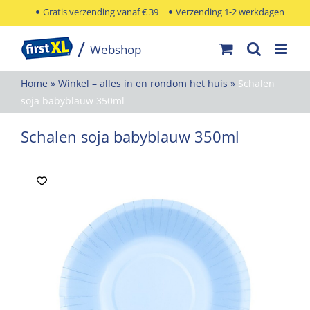
Ga
Gratis verzending vanaf € 39
Verzending 1-2 werkdagen
naar
inhoud
Home
»
Winkel – alles in en rondom het huis
»
Schalen
soja babyblauw 350ml
Schalen soja babyblauw 350ml