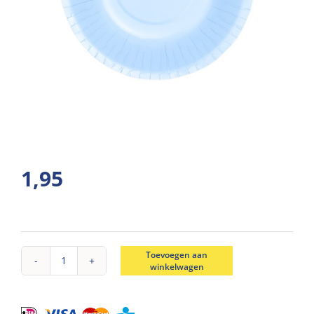
1,95
Toevoegen aan
winkelwagen
Schalen
soja
babyblauw