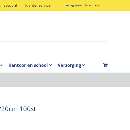
jn account
Klantenservice
Terug naar de winkel
Kantoor en school
Verzorging
/20cm 100st