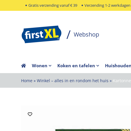
Ga
Gratis verzending vanaf € 39
Verzending 1-2 werkdagen
naar
inhoud
Wonen
Koken en tafelen
Huishoude
Home
»
Winkel – alles in en rondom het huis
»
Kartonne