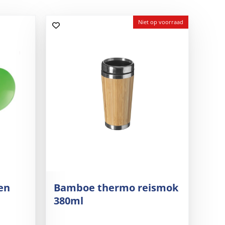
Niet op voorraad
en
Bamboe thermo reismok
380ml