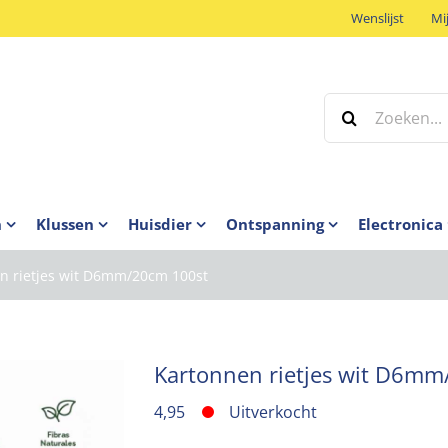
Wenslijst
Mi
Zoeken
naar:
n
Klussen
Huisdier
Ontspanning
Electronica
n rietjes wit D6mm/20cm 100st
Kartonnen rietjes wit D6mm
4,95
Uitverkocht