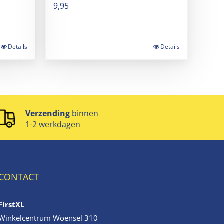
9,95
Details
Details
Verzending
binnen
1-2 werkdagen
CONTACT
FirstXL
Winkelcentrum Woensel 310