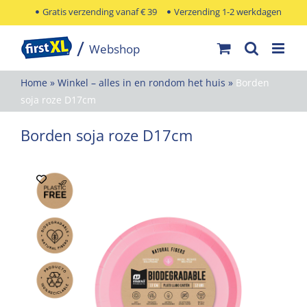
Ga
Gratis verzending vanaf € 39
Verzending 1-2 werkdagen
naar
inhoud
Home
»
Winkel – alles in en rondom het huis
»
Borden
soja roze D17cm
Borden soja roze D17cm