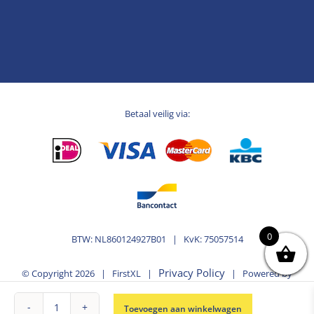
Betaal veilig via:
0
BTW: NL860124927B01 | KvK: 75057514
Privacy Policy
© Copyright
2026 | FirstXL |
| Powered by
MplusKASSA Woocommerce
WooCommerce
&
Toevoegen aan winkelwagen
Kassasysteem