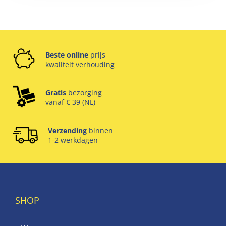
Beste online
prijs
kwaliteit verhouding
Gratis
bezorging
vanaf € 39 (NL)
Verzending
binnen
1-2 werkdagen
SHOP