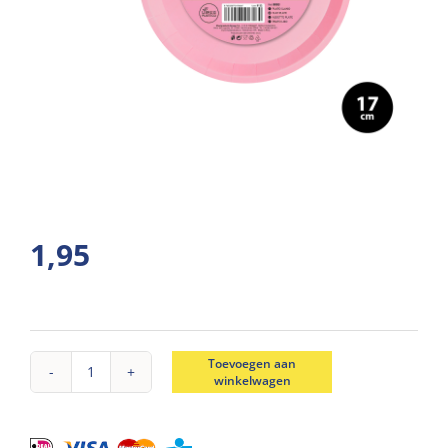
1,95
Toevoegen aan
winkelwagen
Borden
soja
roze