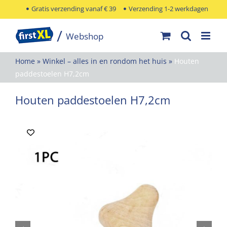
Ga
Gratis verzending vanaf € 39
Verzending 1-2 werkdagen
naar
inhoud
Home
»
Winkel – alles in en rondom het huis
»
Houten
paddestoelen H7,2cm
Houten paddestoelen H7,2cm