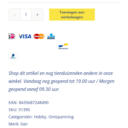
Toevoegen aan
winkelwagen
Houten
paddestoelen
H7,2cm
aantal
Shop dit artikel en nog tienduizenden andere in onze
winkel. Vandaag nog geopend tot 19.00 uur / Morgen
geopend vanaf 09.30 uur.
EAN: 8435687248490
SKU:
51395
Categorieën:
Hobby
,
Ontspanning
Merk:
Ilan