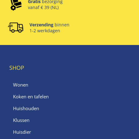
Gratis
bezorging
vanaf € 39 (NL)
Verzending
binnen
1-2 werkdagen
SHOP
Wonen
Koken en tafelen
Huishouden
Klussen
Huisdier