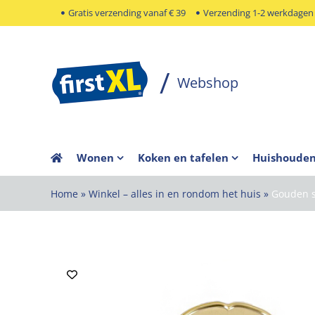
Ga
Gratis verzending vanaf € 39
Verzending 1-2 werkdagen
naar
inhoud
Wonen
Koken en tafelen
Huishoude
Home
»
Winkel – alles in en rondom het huis
»
Gouden s