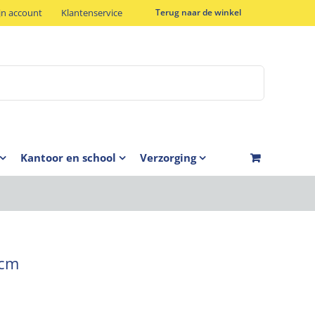
jn account
Klantenservice
Terug naar de winkel
Kantoor en school
Verzorging
7cm