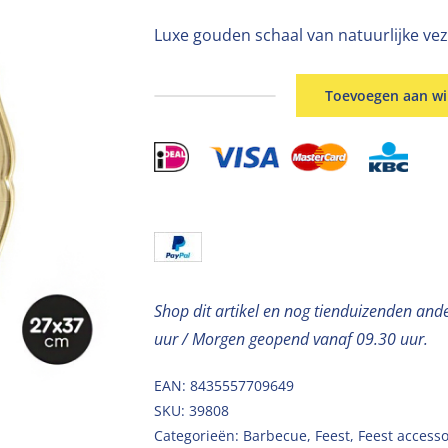
Luxe gouden schaal van natuurlijke vez
Toevoegen aan w
Gouden
schaal
vezels
27x37cm
aantal
Shop dit artikel en nog tienduizenden and
uur / Morgen geopend vanaf 09.30 uur.
EAN: 8435557709649
SKU:
39808
Categorieën:
Barbecue
,
Feest
,
Feest accesso