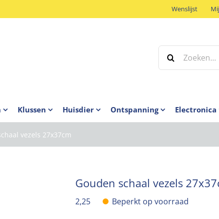
Wenslijst
Mi
Zoeken
naar:
n
Klussen
Huisdier
Ontspanning
Electronica
chaal vezels 27x37cm
Gouden schaal vezels 27x3
2,25
Beperkt op voorraad