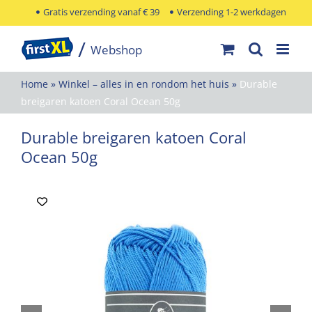
Ga
Gratis verzending vanaf € 39
Verzending 1-2 werkdagen
naar
inhoud
Home
»
Winkel – alles in en rondom het huis
»
Durable
breigaren katoen Coral Ocean 50g
Durable breigaren katoen Coral
Ocean 50g