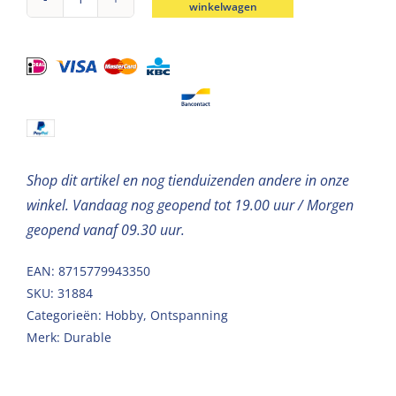
winkelwagen
Durable
breigaren
katoen
Coral
Ocean
50g
aantal
Shop dit artikel en nog tienduizenden andere in onze
winkel. Vandaag nog geopend tot 19.00 uur / Morgen
geopend vanaf 09.30 uur.
EAN: 8715779943350
SKU:
31884
Categorieën:
Hobby
,
Ontspanning
Merk:
Durable