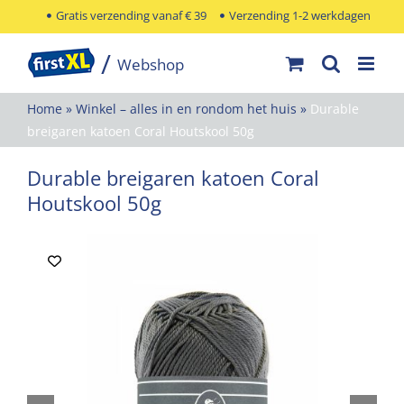
Ga
Gratis verzending vanaf € 39
Verzending 1-2 werkdagen
naar
inhoud
Home
»
Winkel – alles in en rondom het huis
»
Durable
breigaren katoen Coral Houtskool 50g
Durable breigaren katoen Coral
Houtskool 50g