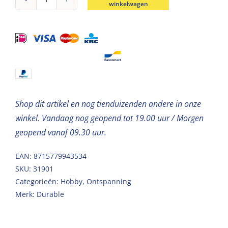
winkelwagen
Durable
breigaren
katoen
Coral
Houtskool
50g
aantal
Shop dit artikel en nog tienduizenden andere in onze
winkel. Vandaag nog geopend tot 19.00 uur / Morgen
geopend vanaf 09.30 uur.
EAN: 8715779943534
SKU:
31901
Categorieën:
Hobby
,
Ontspanning
Merk:
Durable