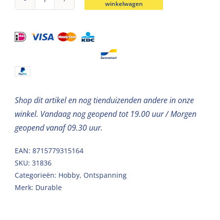
winkelwagen
Durable
breigaren
katoen
Coral
Holly
Berry
50g
Shop dit artikel en nog tienduizenden andere in onze
aantal
winkel. Vandaag nog geopend tot 19.00 uur / Morgen
geopend vanaf 09.30 uur.
EAN: 8715779315164
SKU:
31836
Categorieën:
Hobby
,
Ontspanning
Merk:
Durable