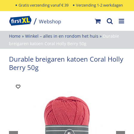
Ga
Gratis verzending vanaf € 39
Verzending 1-2 werkdagen
naar
inhoud
Home
»
Winkel – alles in en rondom het huis
»
Durable
breigaren katoen Coral Holly Berry 50g
Durable breigaren katoen Coral Holly
Berry 50g