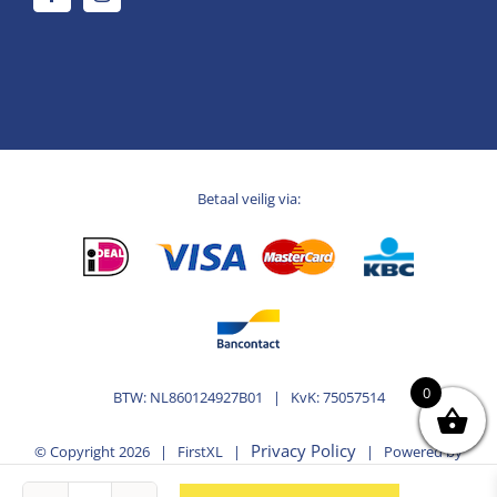
Betaal veilig via:
0
BTW: NL860124927B01 | KvK: 75057514
Privacy Policy
© Copyright
2026 | FirstXL |
| Powered by
MplusKASSA Woocommerce
WooCommerce
&