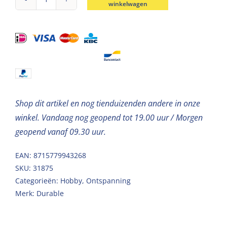
winkelwagen
Durable
breigaren
katoen
Coral
Fuchsia
50g
aantal
Shop dit artikel en nog tienduizenden andere in onze
winkel. Vandaag nog geopend tot 19.00 uur / Morgen
geopend vanaf 09.30 uur.
EAN: 8715779943268
SKU:
31875
Categorieën:
Hobby
,
Ontspanning
Merk:
Durable