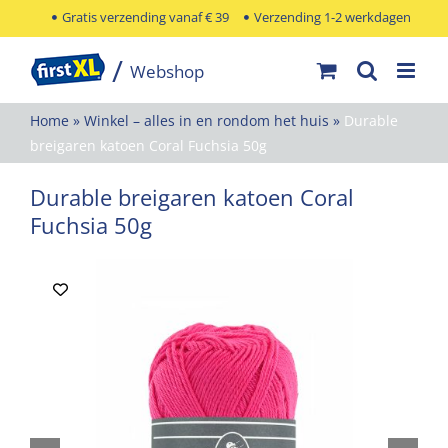
Ga
Gratis verzending vanaf € 39
Verzending 1-2 werkdagen
naar
inhoud
Home
»
Winkel – alles in en rondom het huis
»
Durable
breigaren katoen Coral Fuchsia 50g
Durable breigaren katoen Coral
Fuchsia 50g