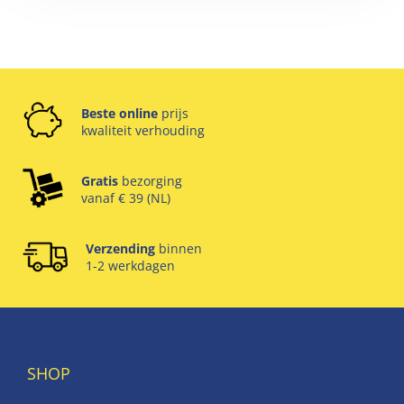
Beste online
prijs
kwaliteit verhouding
Gratis
bezorging
vanaf € 39 (NL)
Verzending
binnen
1-2 werkdagen
SHOP