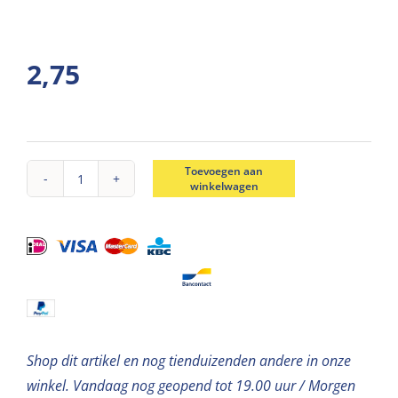
2,75
Toevoegen aan
winkelwagen
Buigringen
goud
D9*1,2mm-
c.a.90st
aantal
Shop dit artikel en nog tienduizenden andere in onze
winkel. Vandaag nog geopend tot 19.00 uur / Morgen