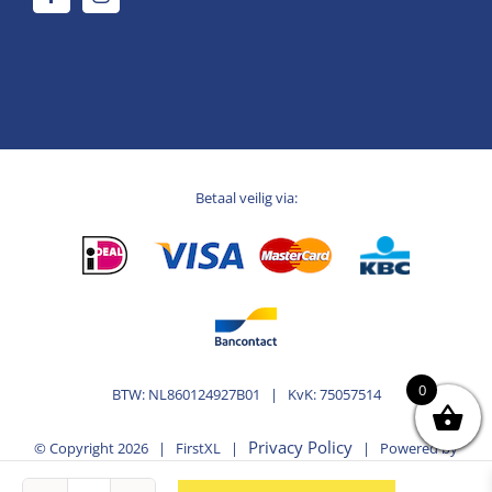
Betaal veilig via:
0
BTW: NL860124927B01 | KvK: 75057514
Privacy Policy
© Copyright
2026 | FirstXL |
| Powered by
MplusKASSA Woocommerce
WooCommerce
&