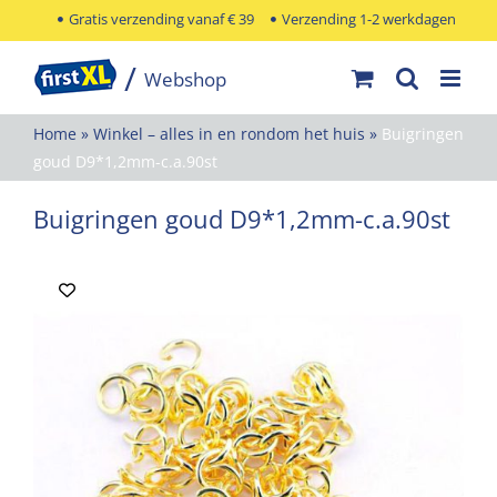
Ga
Gratis verzending vanaf € 39
Verzending 1-2 werkdagen
naar
inhoud
Home
»
Winkel – alles in en rondom het huis
»
Buigringen
goud D9*1,2mm-c.a.90st
Buigringen goud D9*1,2mm-c.a.90st