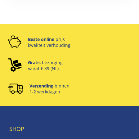
Beste online
prijs
kwaliteit verhouding
Gratis
bezorging
vanaf € 39 (NL)
Verzending
binnen
1-2 werkdagen
SHOP