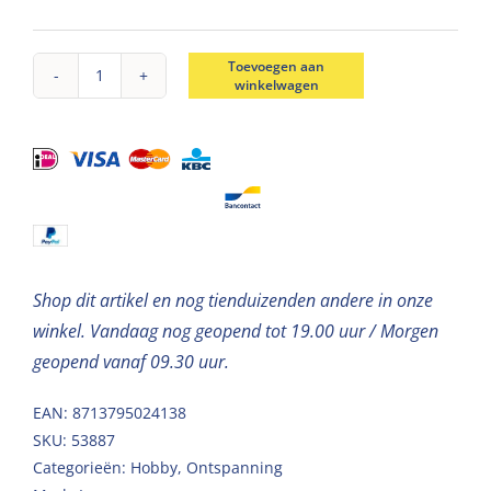
Toevoegen aan
winkelwagen
Breigaren
chenille
kakigroen
100g
aantal
Shop dit artikel en nog tienduizenden andere in onze
winkel. Vandaag nog geopend tot 19.00 uur / Morgen
geopend vanaf 09.30 uur.
EAN: 8713795024138
SKU:
53887
Categorieën:
Hobby
,
Ontspanning