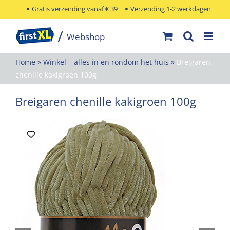
Ga
Gratis verzending vanaf € 39
Verzending 1-2 werkdagen
naar
inhoud
Home
»
Winkel – alles in en rondom het huis
»
Breigaren
chenille kakigroen 100g
Breigaren chenille kakigroen 100g