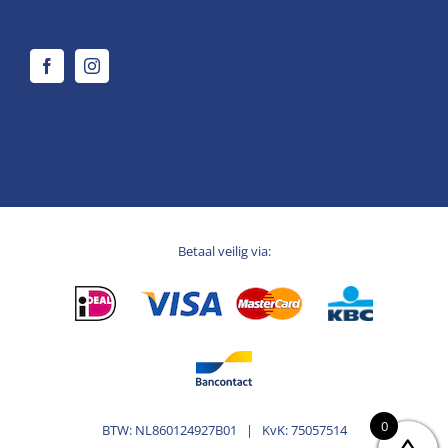
Betaal veilig via:
0
BTW: NL860124927B01 | KvK: 75057514