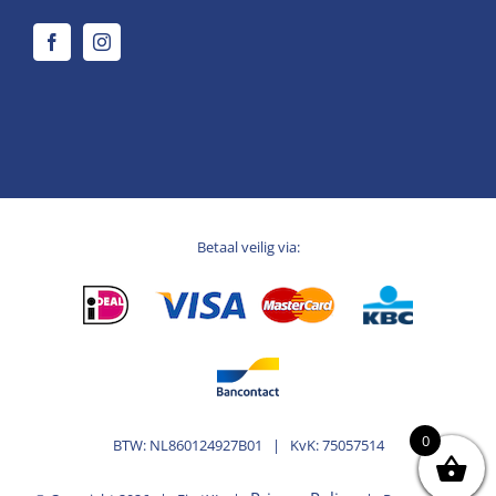
Betaal veilig via:
0
BTW: NL860124927B01 | KvK: 75057514