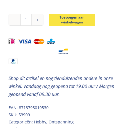
Toevoegen aan
winkelwagen
Breigaren
chenille
camel
100g
aantal
Shop dit artikel en nog tienduizenden andere in onze
winkel. Vandaag nog geopend tot 19.00 uur / Morgen
geopend vanaf 09.30 uur.
EAN: 8713795019530
SKU:
53909
Categorieën:
Hobby
,
Ontspanning