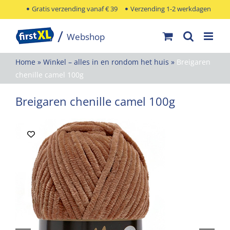
Ga
Gratis verzending vanaf € 39
Verzending 1-2 werkdagen
naar
inhoud
Home
»
Winkel – alles in en rondom het huis
»
Breigaren
chenille camel 100g
Breigaren chenille camel 100g