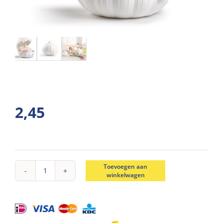
2,45
Toevoegen aan
winkelwagen
Bewaardoos
knoflook
aantal