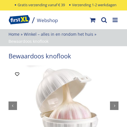
Ga
Gratis verzending vanaf € 39
Verzending 1-2 werkdagen
naar
inhoud
Home
»
Winkel – alles in en rondom het huis
»
Bewaardoos knoflook
Bewaardoos knoflook