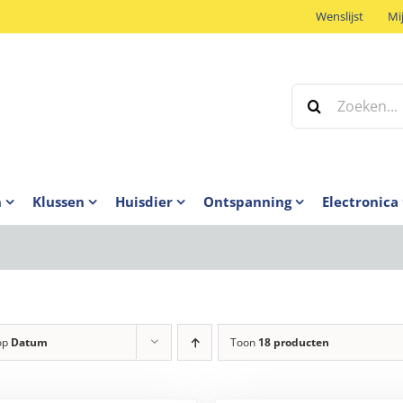
Wenslijst
Mi
Zoeken
naar:
n
Klussen
Huisdier
Ontspanning
Electronica
op
Datum
Toon
18 producten