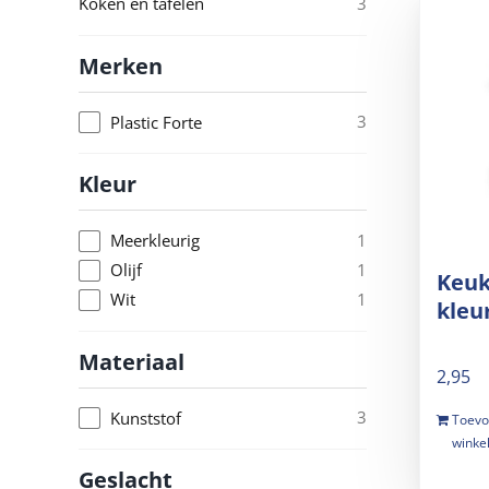
3
Koken en tafelen
Merken
3
Plastic Forte
Kleur
1
Meerkleurig
1
Olijf
Keuk
1
Wit
kleu
Materiaal
2,95
3
Kunststof
Toevo
winke
Geslacht