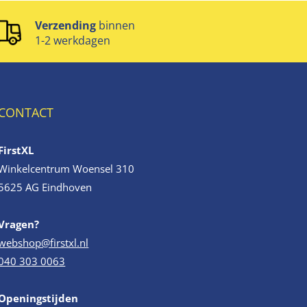
Verzending
binnen
1-2 werkdagen
CONTACT
FirstXL
Winkelcentrum Woensel 310
5625 AG Eindhoven
Vragen?
webshop@firstxl.nl
040 303 0063
Openingstijden