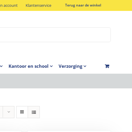
jn account
Klantenservice
Terug naar de winkel
Kantoor en school
Verzorging