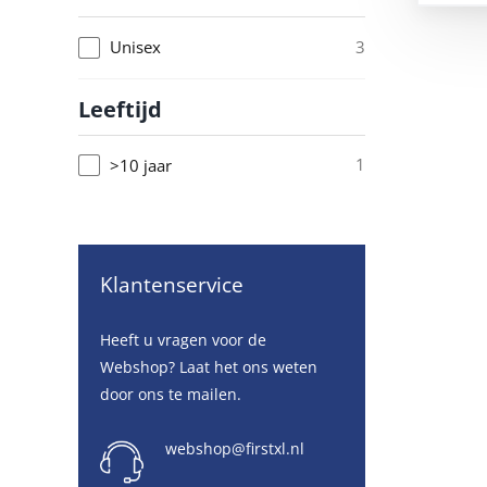
3
Unisex
Leeftijd
1
>10 jaar
Klantenservice
Heeft u vragen voor de
Webshop? Laat het ons weten
door ons te mailen.
webshop@firstxl.nl