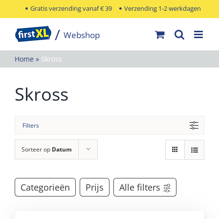
Ga
Gratis verzending vanaf € 39
Verzending 1-2 werkdagen
naar
inhoud
Home
»
Skross
Skross
Filters
Sorteer op
Datum
Categorieën
Prijs
Alle filters