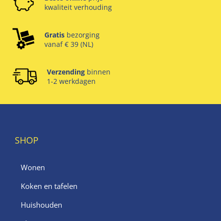
kwaliteit verhouding
Gratis
bezorging
vanaf € 39 (NL)
Verzending
binnen
1-2 werkdagen
SHOP
Wonen
Koken en tafelen
Huishouden