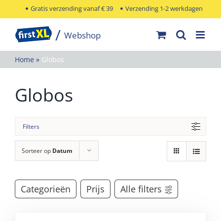
Ga
Gratis verzending vanaf € 39
Verzending 1-2 werkdagen
naar
inhoud
Home
»
Globos
Globos
Filters
Sorteer op
Datum
Categorieën
Prijs
Alle filters