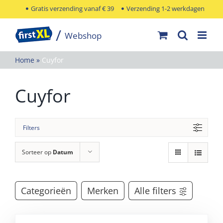
Ga
Gratis verzending vanaf € 39
Verzending 1-2 werkdagen
naar
inhoud
Home
»
Cuyfor
Cuyfor
Filters
Sorteer op
Datum
Categorieën
Merken
Alle filters